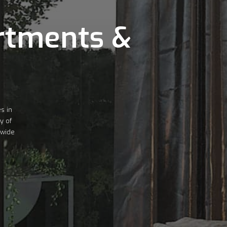
rtments &
s in
y of
 wide